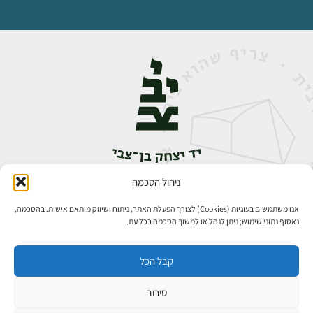
ניהול הסכמה
אבן גבירול 14, רחביה, ירושלים
טלפון:
02-5398888
אנו משתמשים בעוגיות (Cookies) לצורך הפעלת האתר, ניתוח ושיווק מותאם אישית. בהסכמה,
נאסוף נתוני שימוש; ניתן לנהל או למשוך הסכמה בכל עת.
קבל הכל
סירוב
כל הזכויות שמורות ליד יצחק בן־צבי ירושלים ©