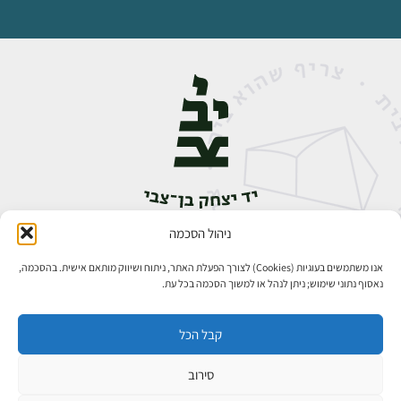
ניהול הסכמה
אבן גבירול 14, רחביה, ירושלים
טלפון:
02-5398888
אנו משתמשים בעוגיות (Cookies) לצורך הפעלת האתר, ניתוח ושיווק מותאם אישית. בהסכמה,
נאסוף נתוני שימוש; ניתן לנהל או למשוך הסכמה בכל עת.
קבל הכל
סירוב
כל הזכויות שמורות ליד יצחק בן־צבי ירושלים ©