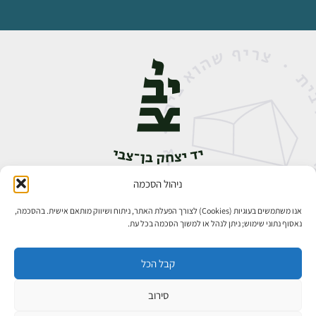
ניהול הסכמה
אבן גבירול 14, רחביה, ירושלים
טלפון:
02-5398888
אנו משתמשים בעוגיות (Cookies) לצורך הפעלת האתר, ניתוח ושיווק מותאם אישית. בהסכמה,
נאסוף נתוני שימוש; ניתן לנהל או למשוך הסכמה בכל עת.
קבל הכל
סירוב
כל הזכויות שמורות ליד יצחק בן־צבי ירושלים ©