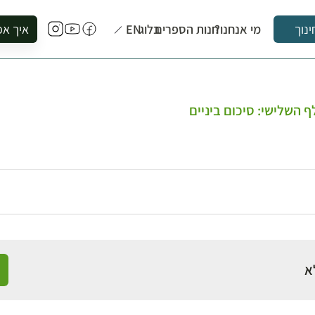
מי אנחנו?
חנות הספרים
בלוג
EN
איך אפ
ינוך
להזמין סי
להירשם ל
להירשם ל
 השלישי: סיכום ביניים
לקנות ספ
לבקר בספ
לתאם ביק
א