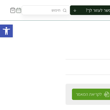
שר לעזור לך?
ור לקבוצה
פתח 
סיור
קורס
ר
רייה
ור בצריף
לקריאת המאמר