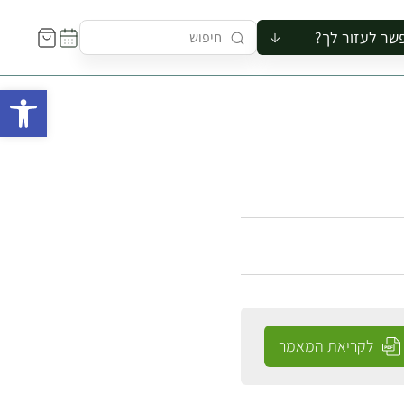
שר לעזור לך?
ור לקבוצה
פתח 
סיור
קורס
ר
רייה
ור בצריף
לקריאת המאמר