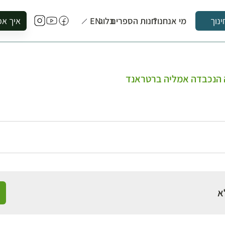
מי אנחנו?
חנות הספרים
בלוג
EN
איך אפ
ינוך
להזמין סי
להירשם ל
להירשם ל
הנכבדה אמליה ברטראנד
לקנות ספ
לבקר בספ
לתאם ביק
א