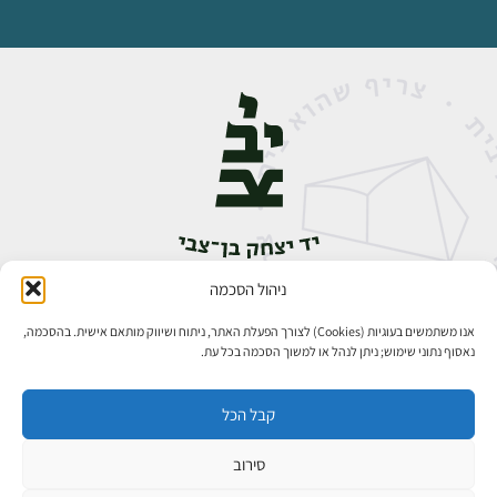
ניהול הסכמה
אבן גבירול 14, רחביה, ירושלים
טלפון:
02-5398888
אנו משתמשים בעוגיות (Cookies) לצורך הפעלת האתר, ניתוח ושיווק מותאם אישית. בהסכמה,
נאסוף נתוני שימוש; ניתן לנהל או למשוך הסכמה בכל עת.
קבל הכל
סירוב
כל הזכויות שמורות ליד יצחק בן־צבי ירושלים ©