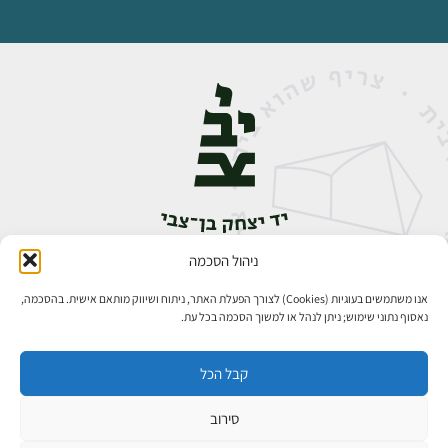
ניהול הסכמה
אבן גבירול 14, רחביה, ירושלים
טלפון:
02-5398888
אנו משתמשים בעוגיות (Cookies) לצורך הפעלת האתר, ניתוח ושיווק מותאם אישית. בהסכמה,
נאסוף נתוני שימוש; ניתן לנהל או למשוך הסכמה בכל עת.
קבל הכל
סירוב
כל הזכויות שמורות ליד יצחק בן־צבי ירושלים ©