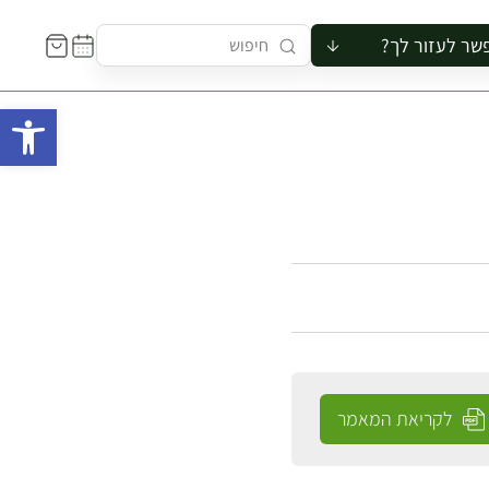
שר לעזור לך?
ור לקבוצה
פתח 
סיור
קורס
ר
רייה
ור בצריף
לקריאת המאמר