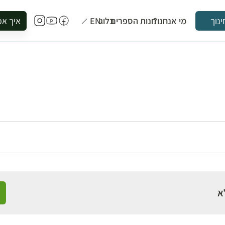
מי אנחנו?
חנות הספרים
בלוג
EN
איך אפ
ינוך
להזמין סי
להירשם ל
להירשם ל
לקנות ספ
לבקר בספ
לתאם ביק
א