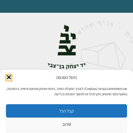
ניהול הסכמה
אבן גבירול 14, רחביה, ירושלים
טלפון:
02-5398888
אנו משתמשים בעוגיות (Cookies) לצורך הפעלת האתר, ניתוח ושיווק מותאם אישית. בהסכמה,
נאסוף נתוני שימוש; ניתן לנהל או למשוך הסכמה בכל עת.
קבל הכל
סירוב
כל הזכויות שמורות ליד יצחק בן־צבי ירושלים ©