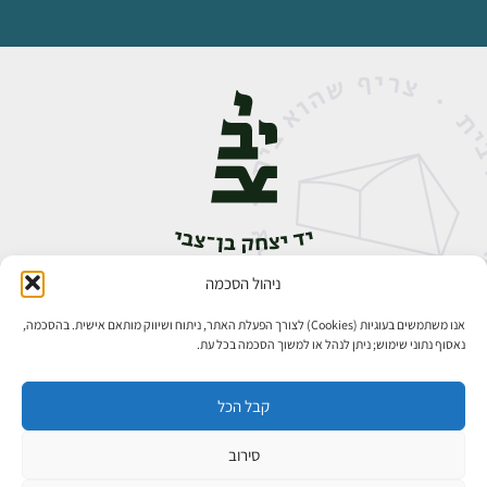
ניהול הסכמה
אבן גבירול 14, רחביה, ירושלים
טלפון:
02-5398888
אנו משתמשים בעוגיות (Cookies) לצורך הפעלת האתר, ניתוח ושיווק מותאם אישית. בהסכמה,
נאסוף נתוני שימוש; ניתן לנהל או למשוך הסכמה בכל עת.
קבל הכל
סירוב
כל הזכויות שמורות ליד יצחק בן־צבי ירושלים ©