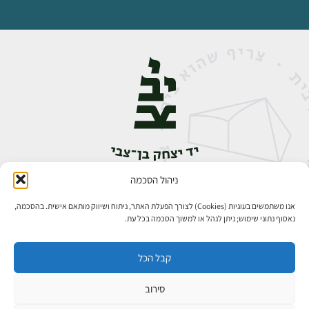
ניהול הסכמה
אבן גבירול 14, רחביה, ירושלים
טלפון:
02-5398888
אנו משתמשים בעוגיות (Cookies) לצורך הפעלת האתר, ניתוח ושיווק מותאם אישית. בהסכמה,
נאסוף נתוני שימוש; ניתן לנהל או למשוך הסכמה בכל עת.
קבל הכל
סירוב
כל הזכויות שמורות ליד יצחק בן־צבי ירושלים ©