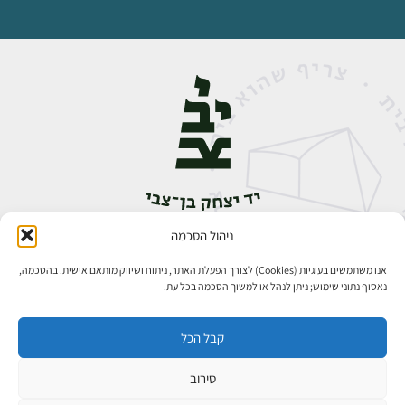
ניהול הסכמה
אבן גבירול 14, רחביה, ירושלים
טלפון:
02-5398888
אנו משתמשים בעוגיות (Cookies) לצורך הפעלת האתר, ניתוח ושיווק מותאם אישית. בהסכמה,
נאסוף נתוני שימוש; ניתן לנהל או למשוך הסכמה בכל עת.
קבל הכל
סירוב
כל הזכויות שמורות ליד יצחק בן־צבי ירושלים ©