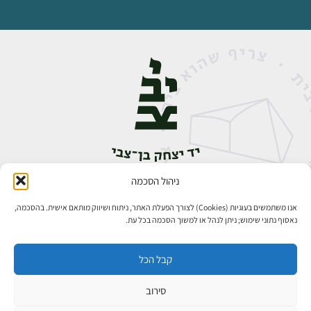
ניהול הסכמה
אבן גבירול 14, רחביה, ירושלים
טלפון:
02-5398888
אנו משתמשים בעוגיות (Cookies) לצורך הפעלת האתר, ניתוח ושיווק מותאם אישית. בהסכמה,
נאסוף נתוני שימוש; ניתן לנהל או למשוך הסכמה בכל עת.
קבל הכל
סירוב
כל הזכויות שמורות ליד יצחק בן־צבי ירושלים ©