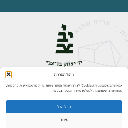
ניהול הסכמה
אבן גבירול 14, רחביה, ירושלים
טלפון:
02-5398888
אנו משתמשים בעוגיות (Cookies) לצורך הפעלת האתר, ניתוח ושיווק מותאם אישית. בהסכמה,
נאסוף נתוני שימוש; ניתן לנהל או למשוך הסכמה בכל עת.
קבל הכל
סירוב
כל הזכויות שמורות ליד יצחק בן־צבי ירושלים ©