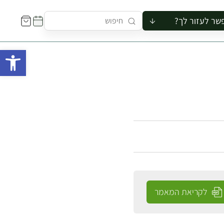
שר לעזור לך?
ור לקבוצה
פתח 
סיור
קורס
ר
רייה
ור בצריף
לקריאת המאמר