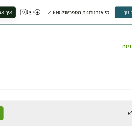
מי אנחנו?
חנות הספרים
בלוג
EN
איך אפ
ינוך
להזמין סי
להירשם ל
להירשם ל
יזה
לקנות ספ
לבקר בספ
לתאם ביק
א