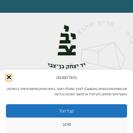
ניהול הסכמה
אבן גבירול 14, רחביה, ירושלים
טלפון:
02-5398888
אנו משתמשים בעוגיות (Cookies) לצורך הפעלת האתר, ניתוח ושיווק מותאם אישית. בהסכמה,
נאסוף נתוני שימוש; ניתן לנהל או למשוך הסכמה בכל עת.
קבל הכל
סירוב
כל הזכויות שמורות ליד יצחק בן־צבי ירושלים ©