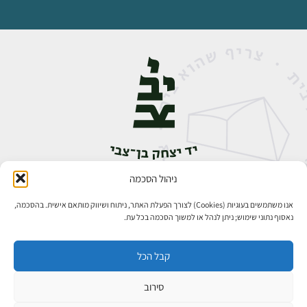
ניהול הסכמה
אבן גבירול 14, רחביה, ירושלים
טלפון:
02-5398888
אנו משתמשים בעוגיות (Cookies) לצורך הפעלת האתר, ניתוח ושיווק מותאם אישית. בהסכמה,
נאסוף נתוני שימוש; ניתן לנהל או למשוך הסכמה בכל עת.
קבל הכל
סירוב
כל הזכויות שמורות ליד יצחק בן־צבי ירושלים ©