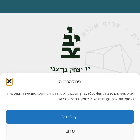
ניהול הסכמה
אבן גבירול 14, רחביה, ירושלים
טלפון:
02-5398888
אנו משתמשים בעוגיות (Cookies) לצורך הפעלת האתר, ניתוח ושיווק מותאם אישית. בהסכמה,
נאסוף נתוני שימוש; ניתן לנהל או למשוך הסכמה בכל עת.
קבל הכל
סירוב
כל הזכויות שמורות ליד יצחק בן־צבי ירושלים ©