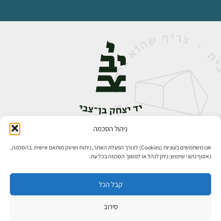
ניהול הסכמה
אבן גבירול 14, רחביה, ירושלים
טלפון:
02-5398888
אנו משתמשים בעוגיות (Cookies) לצורך הפעלת האתר, ניתוח ושיווק מותאם אישית. בהסכמה,
נאסוף נתוני שימוש; ניתן לנהל או למשוך הסכמה בכל עת.
קבל הכל
סירוב
כל הזכויות שמורות ליד יצחק בן־צבי ירושלים ©