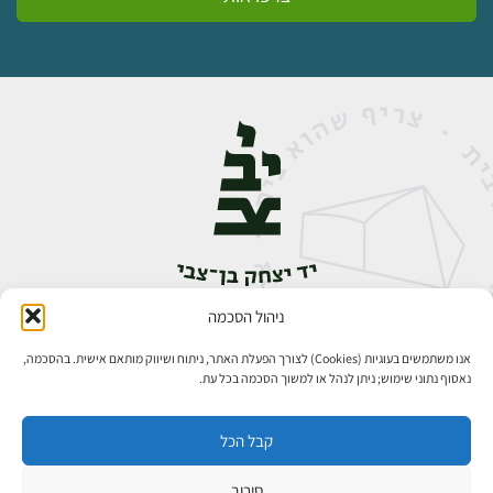
ניהול הסכמה
אבן גבירול 14, רחביה, ירושלים
טלפון:
02-5398888
אנו משתמשים בעוגיות (Cookies) לצורך הפעלת האתר, ניתוח ושיווק מותאם אישית. בהסכמה,
נאסוף נתוני שימוש; ניתן לנהל או למשוך הסכמה בכל עת.
קבל הכל
סירוב