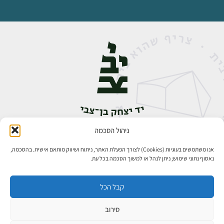
ניהול הסכמה
אבן גבירול 14, רחביה, ירושלים
טלפון:
02-5398888
אנו משתמשים בעוגיות (Cookies) לצורך הפעלת האתר, ניתוח ושיווק מותאם אישית. בהסכמה,
נאסוף נתוני שימוש; ניתן לנהל או למשוך הסכמה בכל עת.
קבל הכל
סירוב
כל הזכויות שמורות ליד יצחק בן־צבי ירושלים ©