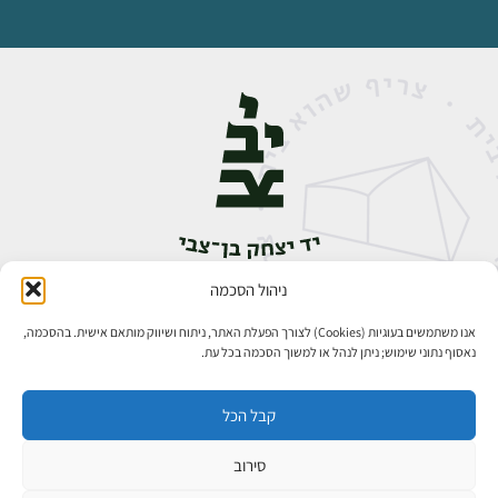
ניהול הסכמה
אבן גבירול 14, רחביה, ירושלים
טלפון:
02-5398888
אנו משתמשים בעוגיות (Cookies) לצורך הפעלת האתר, ניתוח ושיווק מותאם אישית. בהסכמה,
נאסוף נתוני שימוש; ניתן לנהל או למשוך הסכמה בכל עת.
קבל הכל
סירוב
כל הזכויות שמורות ליד יצחק בן־צבי ירושלים ©