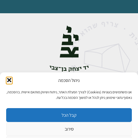
ניהול הסכמה
אבן גבירול 14, רחביה, ירושלים
טלפון:
02-5398888
אנו משתמשים בעוגיות (Cookies) לצורך הפעלת האתר, ניתוח ושיווק מותאם אישית. בהסכמה,
נאסוף נתוני שימוש; ניתן לנהל או למשוך הסכמה בכל עת.
קבל הכל
סירוב
כל הזכויות שמורות ליד יצחק בן־צבי ירושלים ©