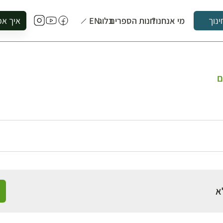
מי אנחנו?
חנות הספרים
בלוג
EN
איך אפ
ינוך
להזמין סי
להירשם ל
להירשם ל
ם
לקנות ספ
לבקר בספ
לתאם ביק
א