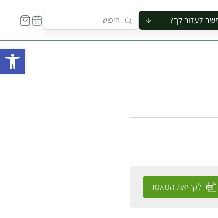
שר לעזור לך?
ור לקבוצה
פתח 
סיור
קורס
ר
רייה
ור בצריף
לקריאת המאמר