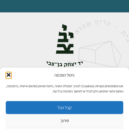
ניהול הסכמה
אבן גבירול 14, רחביה, ירושלים
טלפון:
02-5398888
אנו משתמשים בעוגיות (Cookies) לצורך הפעלת האתר, ניתוח ושיווק מותאם אישית. בהסכמה,
נאסוף נתוני שימוש; ניתן לנהל או למשוך הסכמה בכל עת.
קבל הכל
סירוב
כל הזכויות שמורות ליד יצחק בן־צבי ירושלים ©