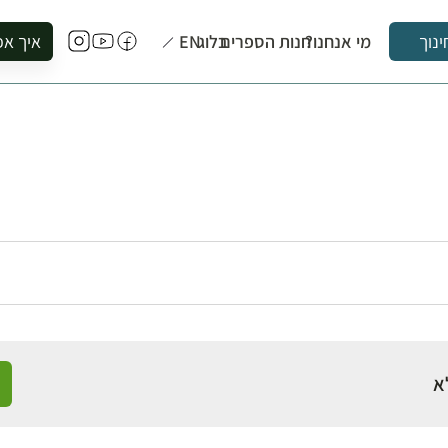
מי אנחנו?
חנות הספרים
בלוג
EN
איך אפ
ינוך
להזמין סי
להירשם ל
להירשם ל
לקנות ספ
לבקר בספ
לתאם ביק
א