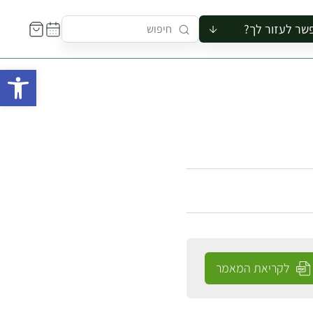
שר לעזור לך?
ור לקבוצה
פתח 
סיור
קורס
ר
רייה
ור בצריף
לקריאת המאמר