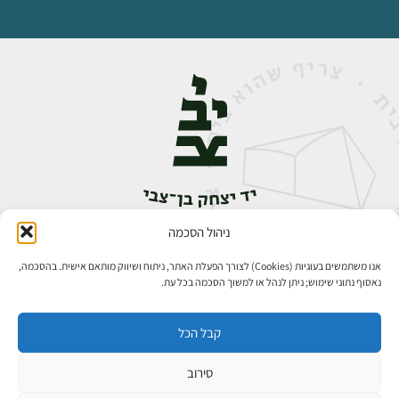
ניהול הסכמה
אבן גבירול 14, רחביה, ירושלים
טלפון:
02-5398888
אנו משתמשים בעוגיות (Cookies) לצורך הפעלת האתר, ניתוח ושיווק מותאם אישית. בהסכמה,
נאסוף נתוני שימוש; ניתן לנהל או למשוך הסכמה בכל עת.
קבל הכל
סירוב
כל הזכויות שמורות ליד יצחק בן־צבי ירושלים ©