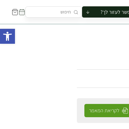
שר לעזור לך?
ור לקבוצה
פתח 
סיור
קורס
ר
רייה
ור בצריף
לקריאת המאמר