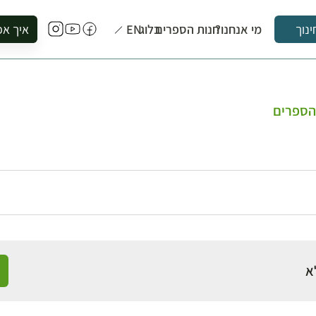
מי אנחנו?
חנות הספרים
בלוג
EN
איך אפ
ינוך
להזמין סי
להירשם ל
להירשם ל
הספרים
לקנות ספ
לבקר בספ
לתאם ביק
א