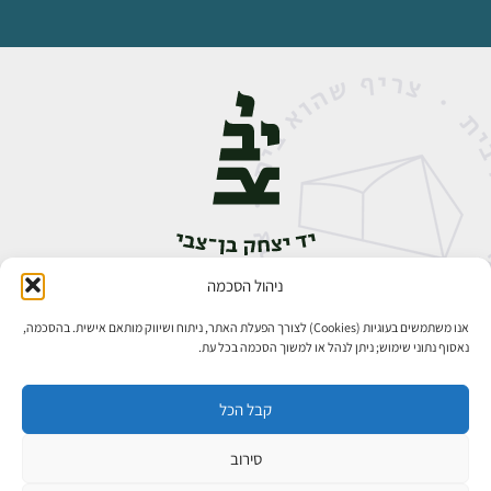
ניהול הסכמה
אבן גבירול 14, רחביה, ירושלים
טלפון:
02-5398888
אנו משתמשים בעוגיות (Cookies) לצורך הפעלת האתר, ניתוח ושיווק מותאם אישית. בהסכמה,
נאסוף נתוני שימוש; ניתן לנהל או למשוך הסכמה בכל עת.
קבל הכל
סירוב
כל הזכויות שמורות ליד יצחק בן־צבי ירושלים ©