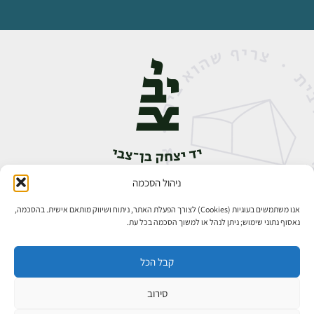
ניהול הסכמה
אבן גבירול 14, רחביה, ירושלים
טלפון:
02-5398888
אנו משתמשים בעוגיות (Cookies) לצורך הפעלת האתר, ניתוח ושיווק מותאם אישית. בהסכמה,
נאסוף נתוני שימוש; ניתן לנהל או למשוך הסכמה בכל עת.
קבל הכל
סירוב
כל הזכויות שמורות ליד יצחק בן־צבי ירושלים ©