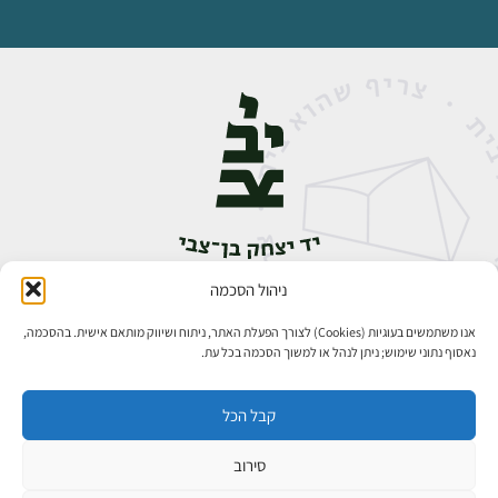
ניהול הסכמה
אבן גבירול 14, רחביה, ירושלים
טלפון:
02-5398888
אנו משתמשים בעוגיות (Cookies) לצורך הפעלת האתר, ניתוח ושיווק מותאם אישית. בהסכמה,
נאסוף נתוני שימוש; ניתן לנהל או למשוך הסכמה בכל עת.
קבל הכל
סירוב
כל הזכויות שמורות ליד יצחק בן־צבי ירושלים ©