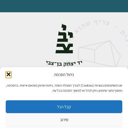
ניהול הסכמה
אבן גבירול 14, רחביה, ירושלים
טלפון:
02-5398888
אנו משתמשים בעוגיות (Cookies) לצורך הפעלת האתר, ניתוח ושיווק מותאם אישית. בהסכמה,
נאסוף נתוני שימוש; ניתן לנהל או למשוך הסכמה בכל עת.
קבל הכל
סירוב
כל הזכויות שמורות ליד יצחק בן־צבי ירושלים ©