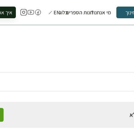
מי אנחנו?
חנות הספרים
בלוג
EN
איך אפ
ינוך
להזמין סי
להירשם ל
להירשם ל
לקנות ספ
לבקר בספ
לתאם ביק
א