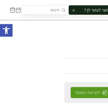
שר לעזור לך?
ור לקבוצה
פתח 
סיור
קורס
ר
רייה
ור בצריף
לקריאת המאמר