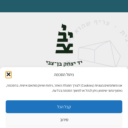
ניהול הסכמה
אבן גבירול 14, רחביה, ירושלים
טלפון:
02-5398888
אנו משתמשים בעוגיות (Cookies) לצורך הפעלת האתר, ניתוח ושיווק מותאם אישית. בהסכמה,
נאסוף נתוני שימוש; ניתן לנהל או למשוך הסכמה בכל עת.
קבל הכל
סירוב
כל הזכויות שמורות ליד יצחק בן־צבי ירושלים ©