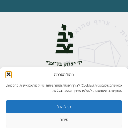
ניהול הסכמה
אבן גבירול 14, רחביה, ירושלים
טלפון:
02-5398888
אנו משתמשים בעוגיות (Cookies) לצורך הפעלת האתר, ניתוח ושיווק מותאם אישית. בהסכמה,
נאסוף נתוני שימוש; ניתן לנהל או למשוך הסכמה בכל עת.
קבל הכל
סירוב
כל הזכויות שמורות ליד יצחק בן־צבי ירושלים ©