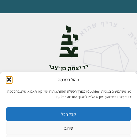
ניהול הסכמה
אבן גבירול 14, רחביה, ירושלים
טלפון:
02-5398888
אנו משתמשים בעוגיות (Cookies) לצורך הפעלת האתר, ניתוח ושיווק מותאם אישית. בהסכמה,
נאסוף נתוני שימוש; ניתן לנהל או למשוך הסכמה בכל עת.
קבל הכל
סירוב
כל הזכויות שמורות ליד יצחק בן־צבי ירושלים ©