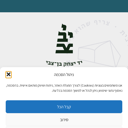
ניהול הסכמה
אבן גבירול 14, רחביה, ירושלים
טלפון:
02-5398888
אנו משתמשים בעוגיות (Cookies) לצורך הפעלת האתר, ניתוח ושיווק מותאם אישית. בהסכמה,
נאסוף נתוני שימוש; ניתן לנהל או למשוך הסכמה בכל עת.
קבל הכל
סירוב
כל הזכויות שמורות ליד יצחק בן־צבי ירושלים ©