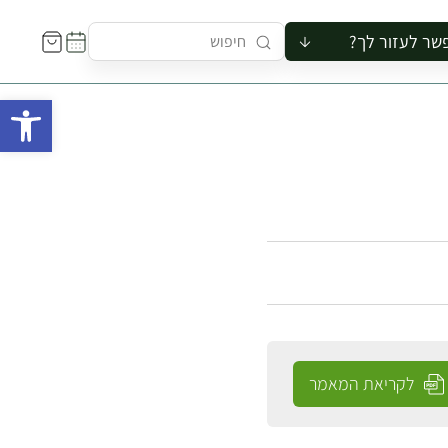
שר לעזור לך?
ור לקבוצה
פתח 
סיור
קורס
ר
רייה
ור בצריף
לקריאת המאמר