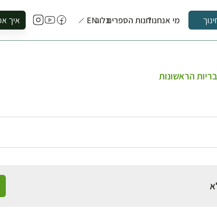
מי אנחנו?
חנות הספרים
בלוג
EN
איך אפ
ינוך
להזמין סי
להירשם ל
להירשם ל
ריות הראשונות
לקנות ספ
לבקר בספ
לתאם ביק
א