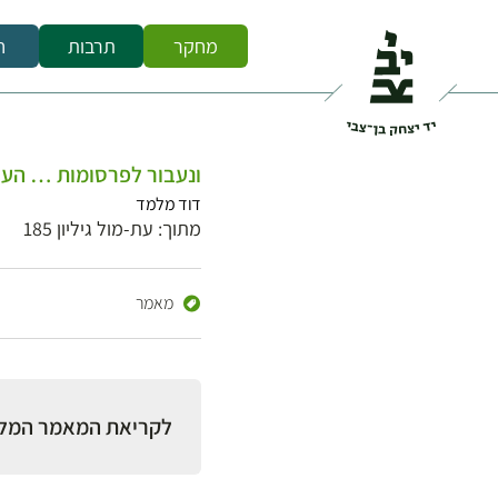
מחקר
תרבות
ח
ונעבור לפרסומות … העב
דוד מלמד
מתוך: עת-מול גיליון 185
מאמר
לקריאת המאמר המל