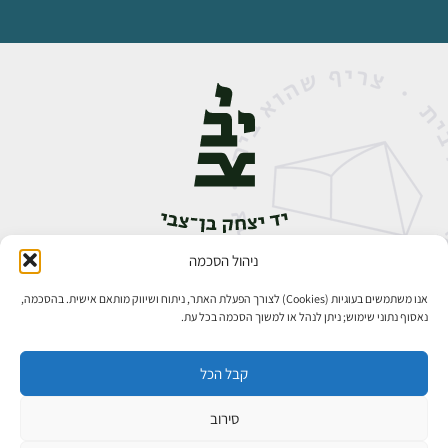
ניהול הסכמה
אבן גבירול 14, רחביה, ירושלים
טלפון:
02-5398888
אנו משתמשים בעוגיות (Cookies) לצורך הפעלת האתר, ניתוח ושיווק מותאם אישית. בהסכמה,
נאסוף נתוני שימוש; ניתן לנהל או למשוך הסכמה בכל עת.
קבל הכל
סירוב
כל הזכויות שמורות ליד יצחק בן־צבי ירושלים ©