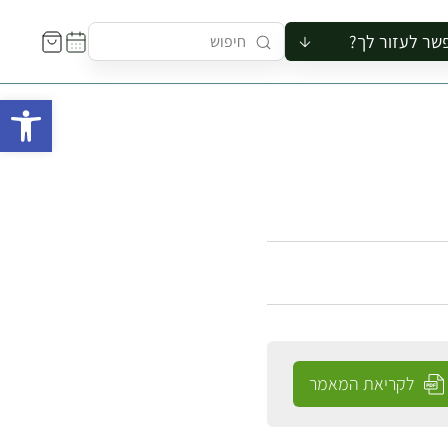
שר לעזור לך?
ור לקבוצה
פתח 
סיור
קורס
ר
רייה
ור בצריף
לקריאת המאמר