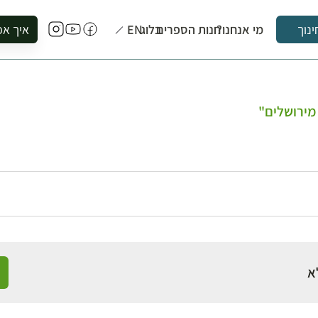
מי אנחנו?
חנות הספרים
בלוג
EN
איך אפ
ינוך
להזמין סי
להירשם ל
להירשם ל
 מירושלים"
לקנות ספ
לבקר בספ
לתאם ביק
א