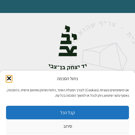
ניהול הסכמה
אבן גבירול 14, רחביה, ירושלים
טלפון:
02-5398888
אנו משתמשים בעוגיות (Cookies) לצורך הפעלת האתר, ניתוח ושיווק מותאם אישית. בהסכמה,
נאסוף נתוני שימוש; ניתן לנהל או למשוך הסכמה בכל עת.
קבל הכל
סירוב
כל הזכויות שמורות ליד יצחק בן־צבי ירושלים ©