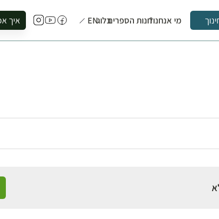
מי אנחנו?
חנות הספרים
בלוג
EN
איך אפ
ינוך
להזמין סי
להירשם ל
להירשם ל
לקנות ספ
לבקר בספ
לתאם ביק
א