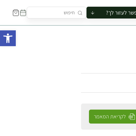
שר לעזור לך?
ור לקבוצה
פתח 
סיור
קורס
ר
רייה
ור בצריף
לקריאת המאמר