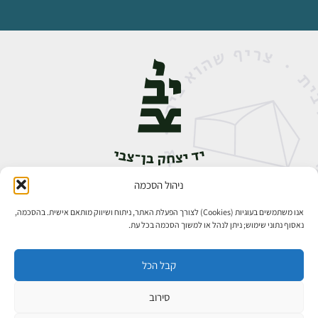
ניהול הסכמה
אבן גבירול 14, רחביה, ירושלים
טלפון:
02-5398888
אנו משתמשים בעוגיות (Cookies) לצורך הפעלת האתר, ניתוח ושיווק מותאם אישית. בהסכמה,
נאסוף נתוני שימוש; ניתן לנהל או למשוך הסכמה בכל עת.
קבל הכל
סירוב
כל הזכויות שמורות ליד יצחק בן־צבי ירושלים ©