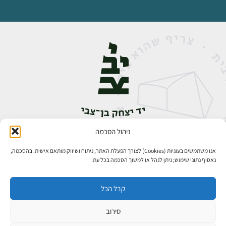
ניהול הסכמה
אבן גבירול 14, רחביה, ירושלים
טלפון:
02-5398888
אנו משתמשים בעוגיות (Cookies) לצורך הפעלת האתר, ניתוח ושיווק מותאם אישית. בהסכמה,
נאסוף נתוני שימוש; ניתן לנהל או למשוך הסכמה בכל עת.
קבל הכל
סירוב
כל הזכויות שמורות ליד יצחק בן־צבי ירושלים ©