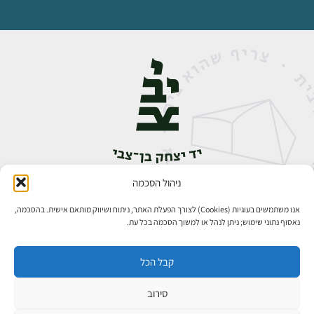
ניהול הסכמה
אבן גבירול 14, רחביה, ירושלים
טלפון:
02-5398888
אנו משתמשים בעוגיות (Cookies) לצורך הפעלת האתר, ניתוח ושיווק מותאם אישית. בהסכמה,
נאסוף נתוני שימוש; ניתן לנהל או למשוך הסכמה בכל עת.
קבל הכל
סירוב
כל הזכויות שמורות ליד יצחק בן־צבי ירושלים ©