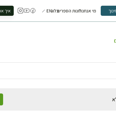
מי אנחנו?
חנות הספרים
בלוג
EN
איך אפ
ינוך
להזמין סי
להירשם ל
להירשם ל
ם
לקנות ספ
לבקר בספ
לתאם ביק
א