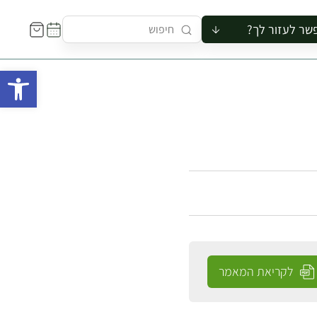
שר לעזור לך?
ור לקבוצה
פתח 
סיור
קורס
ר
רייה
ור בצריף
לקריאת המאמר