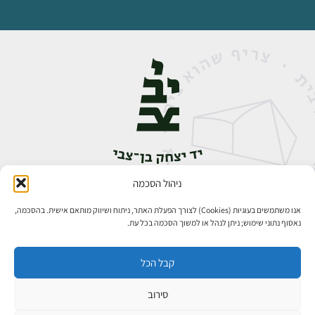
ניהול הסכמה
אבן גבירול 14, רחביה, ירושלים
טלפון:
02-5398888
אנו משתמשים בעוגיות (Cookies) לצורך הפעלת האתר, ניתוח ושיווק מותאם אישית. בהסכמה,
נאסוף נתוני שימוש; ניתן לנהל או למשוך הסכמה בכל עת.
קבל הכל
סירוב
כל הזכויות שמורות ליד יצחק בן־צבי ירושלים ©