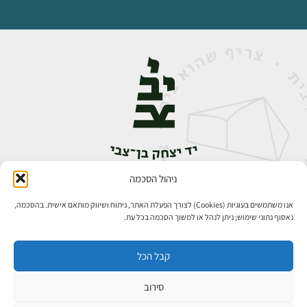
ניהול הסכמה
אבן גבירול 14, רחביה, ירושלים
טלפון:
02-5398888
אנו משתמשים בעוגיות (Cookies) לצורך הפעלת האתר, ניתוח ושיווק מותאם אישית. בהסכמה,
נאסוף נתוני שימוש; ניתן לנהל או למשוך הסכמה בכל עת.
קבל הכל
סירוב
כל הזכויות שמורות ליד יצחק בן־צבי ירושלים ©