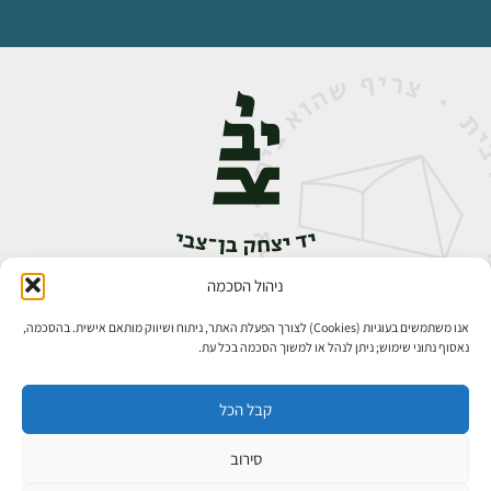
ניהול הסכמה
אבן גבירול 14, רחביה, ירושלים
טלפון:
02-5398888
אנו משתמשים בעוגיות (Cookies) לצורך הפעלת האתר, ניתוח ושיווק מותאם אישית. בהסכמה,
נאסוף נתוני שימוש; ניתן לנהל או למשוך הסכמה בכל עת.
קבל הכל
סירוב
כל הזכויות שמורות ליד יצחק בן־צבי ירושלים ©