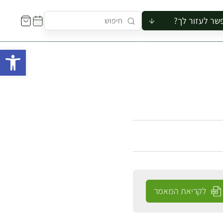
שר לעזור לך?
ור לקבוצה
פתח 
סיור
קורס
ר
רייה
ור בצריף
לקריאת המאמר