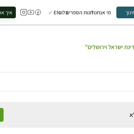
מי אנחנו?
חנות הספרים
בלוג
EN
איך אפ
ינוך
להזמין סי
להירשם ל
להירשם ל
ינת ישראל וירושלים"
לקנות ספ
לבקר בספ
לתאם ביק
א